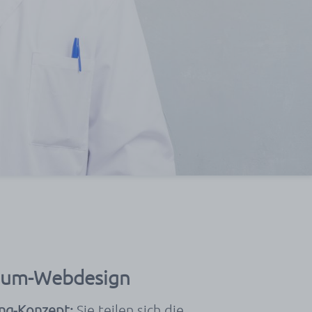
mium-Webdesign
ng-Konzept:
Sie teilen sich die