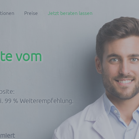
tionen
Preise
Jetzt beraten lassen
ite vom
bsite:
ei. 99 % Weiterempfehlung.
imiert