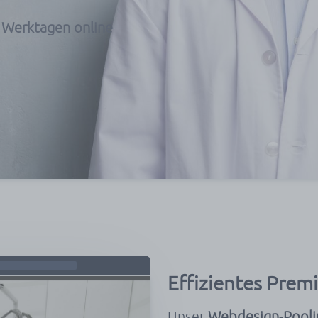
7 Werktagen online
Effizientes Pre
Unser
Webdesign-Pooli